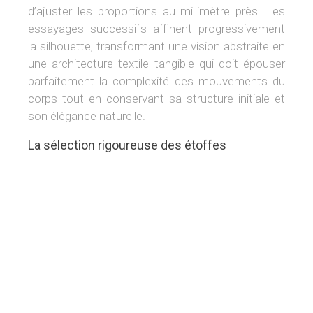
d’ajuster les proportions au millimètre près. Les
essayages successifs affinent progressivement
la silhouette, transformant une vision abstraite en
une architecture textile tangible qui doit épouser
parfaitement la complexité des mouvements du
corps tout en conservant sa structure initiale et
son élégance naturelle.
La sélection rigoureuse des étoffes
Le choix du matériau détermine l’âme du
vêtement, car chaque tissu réagit différemment à
la lumière et au drapé, imposant ses propres
contraintes physiques au créateur lors de la phase
d’assemblage.
Les mains expertes des couturières évaluent la
main du tissu, jugeant instantanément sa